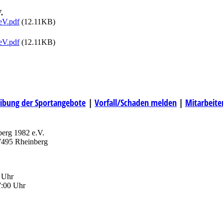
.
eV.pdf
(12.11KB)
eV.pdf
(12.11KB)
ibung der Sportangebote
|
Vorfall/Schaden melden
|
Mitarbeite
erg 1982 e.V.
47495 Rheinberg
 Uhr
7:00 Uhr